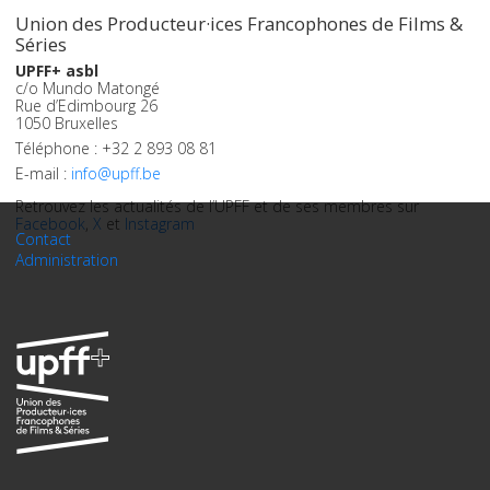
Union des Producteur·ices Francophones de Films &
Séries
UPFF+ asbl
c/o Mundo Matongé
Rue d’Edimbourg 26
1050 Bruxelles
Téléphone : +32 2 893 08 81
E-mail :
info@upff.be
Retrouvez les actualités de l’UPFF et de ses membres sur
Facebook
,
X
et
Instagram
Contact
Administration